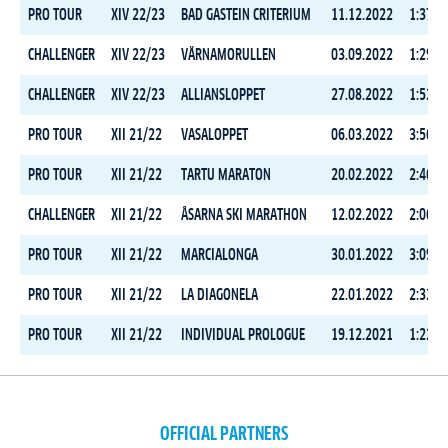
PRO TOUR
XIV 22/23
BAD GASTEIN CRITERIUM
11.12.2022
1:37:4
CHALLENGER
XIV 22/23
VÄRNAMORULLEN
03.09.2022
1:29:3
CHALLENGER
XIV 22/23
ALLIANSLOPPET
27.08.2022
1:52:1
PRO TOUR
XII 21/22
VASALOPPET
06.03.2022
3:56:3
PRO TOUR
XII 21/22
TARTU MARATON
20.02.2022
2:46:2
CHALLENGER
XII 21/22
ÅSARNA SKI MARATHON
12.02.2022
2:06:4
PRO TOUR
XII 21/22
MARCIALONGA
30.01.2022
3:09:3
PRO TOUR
XII 21/22
LA DIAGONELA
22.01.2022
2:32:1
PRO TOUR
XII 21/22
INDIVIDUAL PROLOGUE
19.12.2021
1:22:5
OFFICIAL PARTNERS