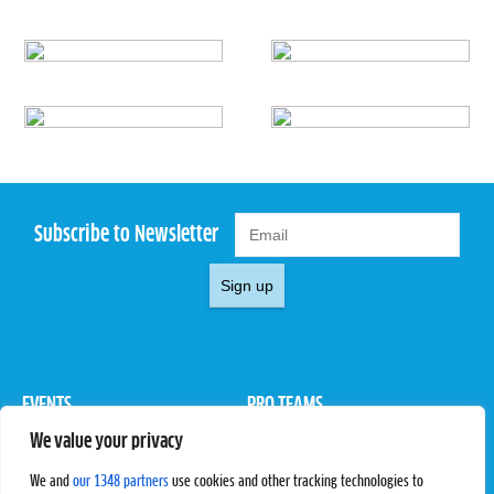
Subscribe to Newsletter
Sign up
EVENTS
PRO TEAMS
We value your privacy
Pro Tour
Pro Teams
Challengers
Competitions
We and
our 1348 partners
use cookies and other tracking technologies to
Rules & Regulations