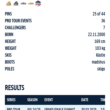
PINS
25 of 44
PRO TOUR EVENTS
36
CHALLENGERS
7
BORN
22.11.2000
HEIGHT
169 cm
WEIGHT
103 kg
SKIS
Kästle
BOOTS
madshus
POLES
skigo
RESULTS
SERIES
SEASON
EVENT
DATE
TIME
PRO TOUR
XVI 24/25
GRAND FINALE SUMMIT 2 SENJA
30.03.2025
2:53:3