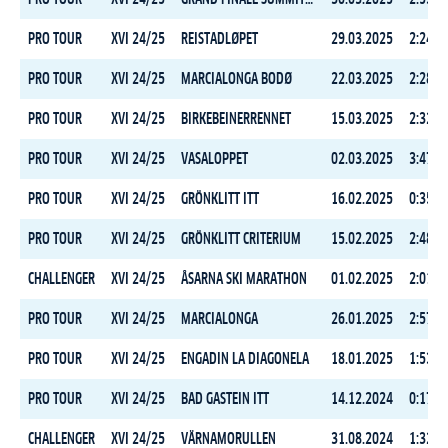
PRO TOUR
XVI 24/25
REISTADLØPET
29.03.2025
2:24:3
PRO TOUR
XVI 24/25
MARCIALONGA BODØ
22.03.2025
2:28:5
PRO TOUR
XVI 24/25
BIRKEBEINERRENNET
15.03.2025
2:32:1
PRO TOUR
XVI 24/25
VASALOPPET
02.03.2025
3:47:5
PRO TOUR
XVI 24/25
GRÖNKLITT ITT
16.02.2025
0:35:3
PRO TOUR
XVI 24/25
GRÖNKLITT CRITERIUM
15.02.2025
2:48:5
CHALLENGER
XVI 24/25
ÅSARNA SKI MARATHON
01.02.2025
2:01:5
PRO TOUR
XVI 24/25
MARCIALONGA
26.01.2025
2:57:1
PRO TOUR
XVI 24/25
ENGADIN LA DIAGONELA
18.01.2025
1:53:0
PRO TOUR
XVI 24/25
BAD GASTEIN ITT
14.12.2024
0:17:2
CHALLENGER
XVI 24/25
VÄRNAMORULLEN
31.08.2024
1:32:1